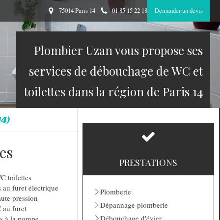
75014 Paris 14
01 85 15 22 18
Demander un devis
Plombier Uzan vous propose ses
services de débouchage de WC et
toilettes dans la région de Paris 14
14)
es
PRESTATIONS
 toilettes
au furet électrique
Plomberie
ute pression
Dépannage plomberie
 au furet
Débouchage d'évier
es à la pompe