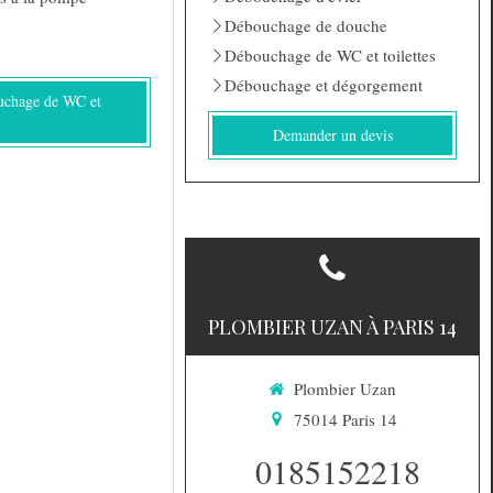
Débouchage de douche
Débouchage de WC et toilettes
Débouchage et dégorgement
uchage de WC et
Demander un devis
PLOMBIER UZAN À PARIS 14
Plombier Uzan
75014
Paris 14
0185152218